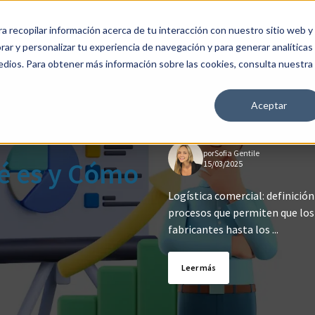
a recopilar información acerca de tu interacción con nuestro sitio web y
ión
FAQ
Precios
Show submenu for Comunidad
Comunidad
Contacto
Ini
ar y personalizar tu experiencia de navegación y para generar analíticas
edios. Para obtener más información sobre las cookies, consulta nuestra
Aceptar
por
Sofia Gentile
ué es y Cómo
15/03/2025
Logística comercial: definición
procesos que permiten que los
fabricantes hasta los ...
Leer más